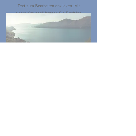
Text zum Bearbeiten anklicken. Mit
einem Karussell können Sie Produkte
oder Bilder Ihres Unternehmens
perfekt in Szene setzen. Über die
grüne Schaltfläche „Folie hinzufügen“
können Sie weitere Bilder in das
Karussell einfügen.
Klicken, um einen Titel einzufügen
Text zum Bearbeiten anklicken.
Dieser Baustein mit Video und Text
eignet sich hervorragend für